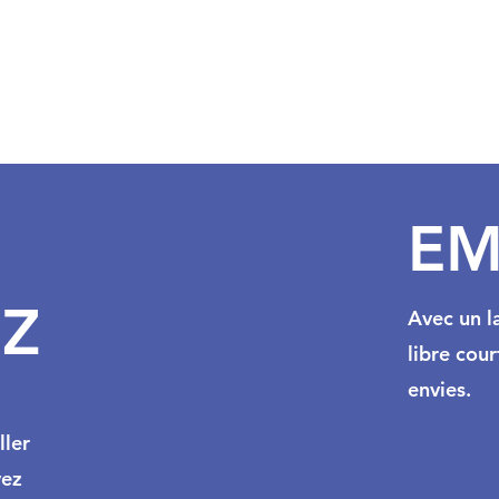
EM
EZ
Avec un la
libre cour
envies.
ller
vez