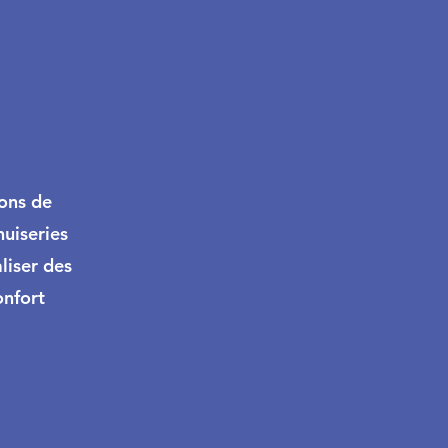
ons de
uiseries
aliser des
onfort