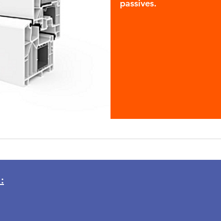
passives.
:
 Me