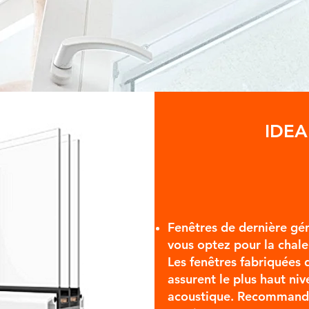
IDEA
Fenêtres de dernière gén
vous optez pour la chaleu
Les fenêtres fabriquées 
assurent le plus haut ni
acoustique. Recommandé